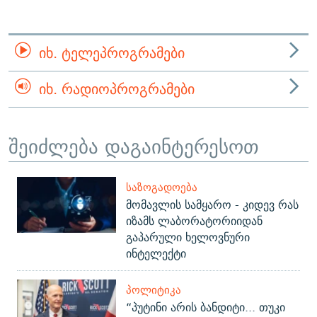
ᲘᲮ. ᲢᲔᲚᲔᲞᲠᲝᲒᲠᲐᲛᲔᲑᲘ
ᲘᲮ. ᲠᲐᲓᲘᲝᲞᲠᲝᲒᲠᲐᲛᲔᲑᲘ
შეიძლება დაგაინტერესოთ
ᲡᲐᲖᲝᲒᲐᲓᲝᲔᲑᲐ
მომავლის სამყარო - კიდევ რას
იზამს ლაბორატორიიდან
გაპარული ხელოვნური
ინტელექტი
ᲞᲝᲚᲘᲢᲘᲙᲐ
“პუტინი არის ბანდიტი... თუკი