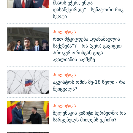
მხარს უჭერ, უნდა
დასანქცირდე” - სენატორი რიკ
სკოტი
ᲞᲝᲚᲘᲢᲘᲙᲐ
რით მტკიცდება „დანაშაულის
წაქეზება“? - რა (ვერ) გავიგეთ
პროკურორისგან გიგა
ავალიანის საქმეზე
ᲞᲝᲚᲘᲢᲘᲙᲐ
აგვისტოს ომის მე-18 წელი - რა
შეიცვალა?
ᲞᲝᲚᲘᲢᲘᲙᲐ
ზელენსკის ვიზიტი სერბეთში: რა
სარგებელს მიიღებს ვუჩიჩი?