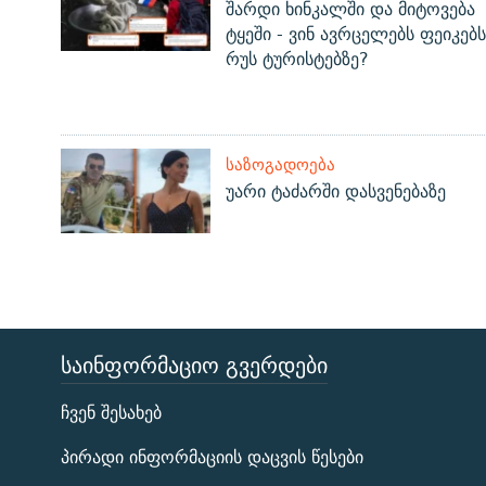
შარდი ხინკალში და მიტოვება
ტყეში - ვინ ავრცელებს ფეიკებს
რუს ტურისტებზე?
ᲡᲐᲖᲝᲒᲐᲓᲝᲔᲑᲐ
უარი ტაძარში დასვენებაზე
ᲡᲐᲘᲜᲤᲝᲠᲛᲐᲪᲘᲝ ᲒᲕᲔᲠᲓᲔᲑᲘ
ЭХО КАВКАЗА
ჩვენ შესახებ
ᲒᲐᲛᲝᲘᲬᲔᲠᲔ
პირადი ინფორმაციის დაცვის წესები