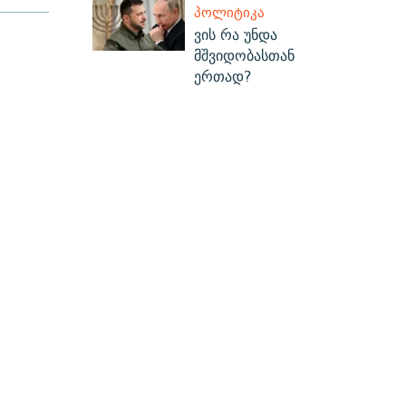
ᲞᲝᲚᲘᲢᲘᲙᲐ
ვის რა უნდა
მშვიდობასთან
ერთად?