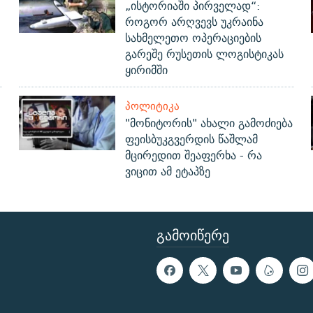
„ისტორიაში პირველად“:
როგორ არღვევს უკრაინა
სახმელეთო ოპერაციების
გარეშე რუსეთის ლოგისტიკას
ყირიმში
ᲞᲝᲚᲘᲢᲘᲙᲐ
"მონიტორის" ახალი გამოძიება
ფეისბუკგვერდის წაშლამ
მცირედით შეაფერხა - რა
ვიცით ამ ეტაპზე
ᲒᲐᲛᲝᲘᲬᲔᲠᲔ