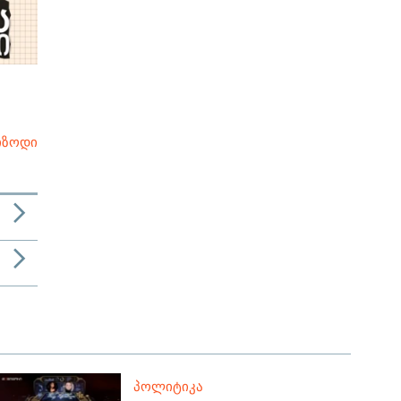
იზოდი
ᲞᲝᲚᲘᲢᲘᲙᲐ