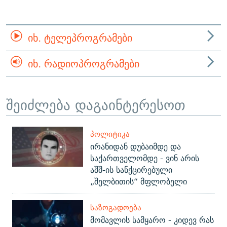
ᲘᲮ. ᲢᲔᲚᲔᲞᲠᲝᲒᲠᲐᲛᲔᲑᲘ
ᲘᲮ. ᲠᲐᲓᲘᲝᲞᲠᲝᲒᲠᲐᲛᲔᲑᲘ
შეიძლება დაგაინტერესოთ
ᲞᲝᲚᲘᲢᲘᲙᲐ
ირანიდან დუბაიმდე და
საქართველომდე - ვინ არის
აშშ-ის სანქცირებული
„შელბითის“ მფლობელი
ᲡᲐᲖᲝᲒᲐᲓᲝᲔᲑᲐ
მომავლის სამყარო - კიდევ რას