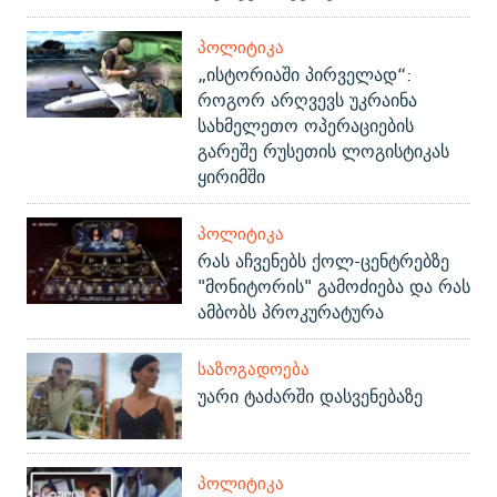
ᲞᲝᲚᲘᲢᲘᲙᲐ
„ისტორიაში პირველად“:
როგორ არღვევს უკრაინა
სახმელეთო ოპერაციების
გარეშე რუსეთის ლოგისტიკას
ყირიმში
ᲞᲝᲚᲘᲢᲘᲙᲐ
რას აჩვენებს ქოლ-ცენტრებზე
"მონიტორის" გამოძიება და რას
ამბობს პროკურატურა
ᲡᲐᲖᲝᲒᲐᲓᲝᲔᲑᲐ
უარი ტაძარში დასვენებაზე
ᲞᲝᲚᲘᲢᲘᲙᲐ