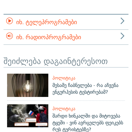
ᲘᲮ. ᲢᲔᲚᲔᲞᲠᲝᲒᲠᲐᲛᲔᲑᲘ
ᲘᲮ. ᲠᲐᲓᲘᲝᲞᲠᲝᲒᲠᲐᲛᲔᲑᲘ
შეიძლება დაგაინტერესოთ
ᲞᲝᲚᲘᲢᲘᲙᲐ
მესამე ჩაბნელება - რა აჩვენა
ენგურჰესის ტესტირებამ?
ᲞᲝᲚᲘᲢᲘᲙᲐ
შარდი ხინკალში და მიტოვება
ტყეში - ვინ ავრცელებს ფეიკებს
რუს ტურისტებზე?