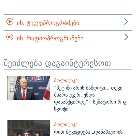
ᲘᲮ. ᲢᲔᲚᲔᲞᲠᲝᲒᲠᲐᲛᲔᲑᲘ
ᲘᲮ. ᲠᲐᲓᲘᲝᲞᲠᲝᲒᲠᲐᲛᲔᲑᲘ
შეიძლება დაგაინტერესოთ
ᲞᲝᲚᲘᲢᲘᲙᲐ
“პუტინი არის ბანდიტი... თუკი
მხარს უჭერ, უნდა
დასანქცირდე” - სენატორი რიკ
სკოტი
ᲞᲝᲚᲘᲢᲘᲙᲐ
რით მტკიცდება „დანაშაულის