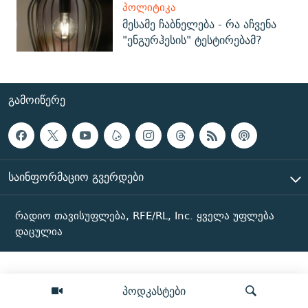
ᲞᲝᲚᲘᲢᲘᲙᲐ
მესამე ჩაბნელება - რა აჩვენა
"ენგურჰესის" ტესტირებამ?
ᲒᲐᲛᲝᲘᲬᲔᲠᲔ
ᲡᲐᲘᲜᲤᲝᲠᲛᲐᲪᲘᲝ ᲒᲕᲔᲠᲓᲔᲑᲘ
რადიო თავისუფლება, RFE/RL, Inc. ყველა უფლება
დაცულია
პოდკასტები