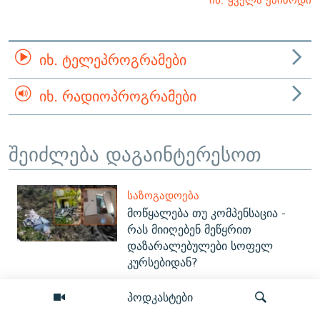
ᲘᲮ. ᲢᲔᲚᲔᲞᲠᲝᲒᲠᲐᲛᲔᲑᲘ
ᲘᲮ. ᲠᲐᲓᲘᲝᲞᲠᲝᲒᲠᲐᲛᲔᲑᲘ
შეიძლება დაგაინტერესოთ
ᲡᲐᲖᲝᲒᲐᲓᲝᲔᲑᲐ
მოწყალება თუ კომპენსაცია -
რას მიიღებენ მეწყრით
დაზარალებულები სოფელ
კურსებიდან?
პოდკასტები
ᲞᲝᲚᲘᲢᲘᲙᲐ
მესამე ჩაბნელება - რა აჩვენა