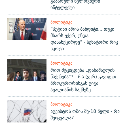
გაპარული ხელოვნური
ინტელექტი
ᲞᲝᲚᲘᲢᲘᲙᲐ
“პუტინი არის ბანდიტი... თუკი
მხარს უჭერ, უნდა
დასანქცირდე” - სენატორი რიკ
სკოტი
ᲞᲝᲚᲘᲢᲘᲙᲐ
რით მტკიცდება „დანაშაულის
წაქეზება“? - რა (ვერ) გავიგეთ
პროკურორისგან გიგა
ავალიანის საქმეზე
ᲞᲝᲚᲘᲢᲘᲙᲐ
აგვისტოს ომის მე-18 წელი - რა
შეიცვალა?