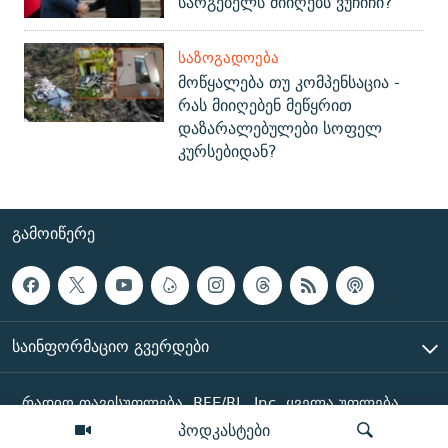
სარგებელს მიიღებს ვუჩიჩი?
ᲡᲐᲖᲝᲒᲐᲓᲝᲔᲑᲐ
მოწყალება თუ კომპენსაცია -
რას მიიღებენ მეწყრით
დაზარალებულები სოფელ
კურსებიდან?
ᲒᲐᲛᲝᲘᲬᲔᲠᲔ
ᲡᲐᲘᲜᲤᲝᲠᲛᲐᲪᲘᲝ ᲒᲕᲔᲠᲓᲔᲑᲘ
რადიო თავისუფლება, RFE/RL, Inc. ყველა უფლება
დაცულია
პოდკასტები