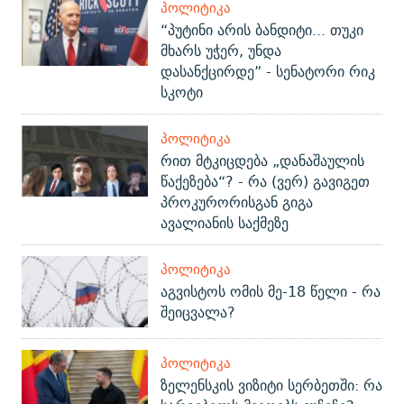
ᲞᲝᲚᲘᲢᲘᲙᲐ
“პუტინი არის ბანდიტი... თუკი
მხარს უჭერ, უნდა
დასანქცირდე” - სენატორი რიკ
სკოტი
ᲞᲝᲚᲘᲢᲘᲙᲐ
რით მტკიცდება „დანაშაულის
წაქეზება“? - რა (ვერ) გავიგეთ
პროკურორისგან გიგა
ავალიანის საქმეზე
ᲞᲝᲚᲘᲢᲘᲙᲐ
აგვისტოს ომის მე-18 წელი - რა
შეიცვალა?
ᲞᲝᲚᲘᲢᲘᲙᲐ
ზელენსკის ვიზიტი სერბეთში: რა