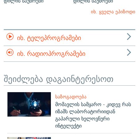
დილის საუბრები
დილის საუბრები
იხ. ყველა ეპიზოდი
ᲘᲮ. ᲢᲔᲚᲔᲞᲠᲝᲒᲠᲐᲛᲔᲑᲘ
ᲘᲮ. ᲠᲐᲓᲘᲝᲞᲠᲝᲒᲠᲐᲛᲔᲑᲘ
შეიძლება დაგაინტერესოთ
ᲡᲐᲖᲝᲒᲐᲓᲝᲔᲑᲐ
მომავლის სამყარო - კიდევ რას
იზამს ლაბორატორიიდან
გაპარული ხელოვნური
ინტელექტი