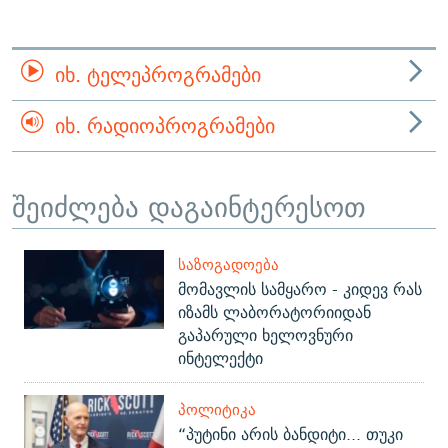
ᲘᲮ. ᲢᲔᲚᲔᲞᲠᲝᲒᲠᲐᲛᲔᲑᲘ
ᲘᲮ. ᲠᲐᲓᲘᲝᲞᲠᲝᲒᲠᲐᲛᲔᲑᲘ
შეიძლება დაგაინტერესოთ
ᲡᲐᲖᲝᲒᲐᲓᲝᲔᲑᲐ
მომავლის სამყარო - კიდევ რას
იზამს ლაბორატორიიდან
გაპარული ხელოვნური
ინტელექტი
ᲞᲝᲚᲘᲢᲘᲙᲐ
“პუტინი არის ბანდიტი... თუკი