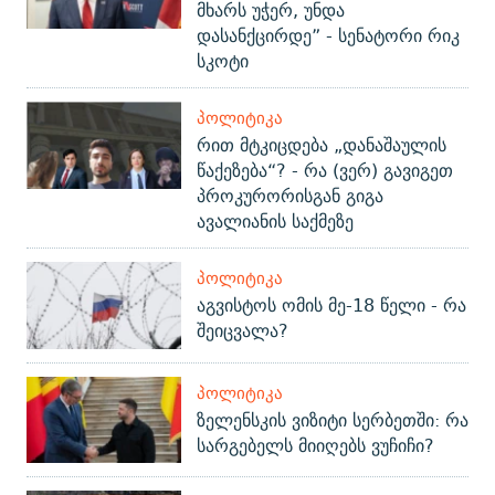
მხარს უჭერ, უნდა
დასანქცირდე” - სენატორი რიკ
სკოტი
ᲞᲝᲚᲘᲢᲘᲙᲐ
რით მტკიცდება „დანაშაულის
წაქეზება“? - რა (ვერ) გავიგეთ
პროკურორისგან გიგა
ავალიანის საქმეზე
ᲞᲝᲚᲘᲢᲘᲙᲐ
აგვისტოს ომის მე-18 წელი - რა
შეიცვალა?
ᲞᲝᲚᲘᲢᲘᲙᲐ
ზელენსკის ვიზიტი სერბეთში: რა
სარგებელს მიიღებს ვუჩიჩი?