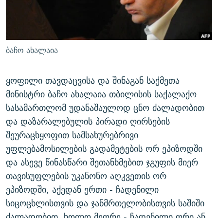
ᲒᲐᲛᲝᲘᲬᲔᲠᲔ
ᲛᲝᲚᲐᲞᲐᲠᲐᲙᲔ ᲢᲔᲥᲡᲢᲔᲑᲘ
ᲩᲔᲛᲘ ᲡᲘᲙᲕᲓᲘᲚᲘᲡ ᲛᲘᲖᲔᲖᲘᲐ COVID-19
ᲨᲘᲜ - ᲣᲪᲮᲝᲔᲗᲨᲘ
11 ᲬᲔᲚᲘ - 11 ᲐᲛᲑᲐᲕᲘ
ᲚᲘᲢᲔᲠᲐᲢᲣᲠᲣᲚᲘ ᲬᲐᲮᲜᲐᲒᲔᲑᲘ
ᲡᲐᲞᲐᲠᲚᲐᲛᲔᲜᲢᲝ ᲐᲠᲩᲔᲕᲜᲔᲑᲘᲡ ᲘᲡᲢᲝᲠᲘᲐ
ბაჩო ახალაია
ᲐᲛᲔᲠᲘᲙᲣᲚᲘ ᲛᲝᲗᲮᲠᲝᲑᲐ
ᲑᲐᲕᲨᲕᲔᲑᲘ ᲞᲠᲝᲡᲢᲘᲢᲣᲪᲘᲐᲨᲘ - ᲐᲛᲝᲣᲗᲥᲛᲔᲚᲘ ᲐᲛᲑᲐᲕᲘ
რთე/რთ-ის ყველა საიტი
ყოფილი თავდაცვისა და შინაგან საქმეთა
ᲘᲛᲞᲔᲠᲘᲐ ᲓᲐ ᲠᲐᲓᲘᲝ
5 ᲐᲛᲑᲐᲕᲘ - 20 ᲘᲕᲜᲘᲡᲡ ᲓᲐᲨᲐᲕᲔᲑᲣᲚᲔᲑᲘ
მინისტრი ბაჩო ახალაია თბილისის საქალაქო
ᲐᲒᲕᲘᲡᲢᲝᲡ ᲝᲛᲘ
სასამართლომ უდანაშაულოდ ცნო ძალადობით
ПРИВЕТ ᲙᲣᲚᲢᲣᲠᲐ
და დაზარალებულის პირადი ღირსების
შეურაცხყოფით სამსახურებრივი
უფლებამოსილების გადამეტების ორ ეპიზოდში
და ასევე წინასწარი შეთანხმებით ჯგუფის მიერ
თავისუფლების უკანონო აღკვეთის ორ
ეპიზოდში, აქედან ერთი - ჩადენილი
სიცოცხლისთვის და ჯანმრთელობისთვის საშიში
ძალადობით, ხოლო მეორე - ჩადენილი ორი ან