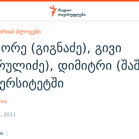
ᲐᲠᲘᲐᲡ ᲑᲚᲝᲒᲔᲑᲘ
რე (გიგნაძე), გივი
რულიძე), დიმიტრი (შაშ
ვერსიტეტში
რია
, 2011
ბა