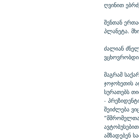
ღვინით ებრძ
შენთან ერთა
პლანეტა. მ
ძალიან ძნელ
ვცხოვრობდი
მაგრამ საქა
ჯოჯოხეთის ა
სურათებს თ
- პრეზიდენტ
შეიძლება ვი
”მშრომელთა
ავტობუსებით
ამზადებენ ს