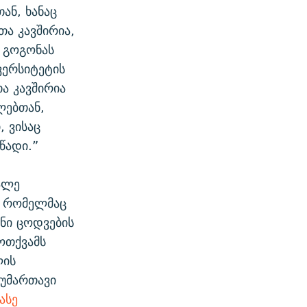
ან, ხანაც
ა კავშირია,
 გოგონას
ვერსიტეტის
ა კავშირია
ლებთან,
, ვისაც
წადი.”
ალე
ა, რომელმაც
ანი ცოდვების
მოთქვამს
ლის
უმართავი
 ასე