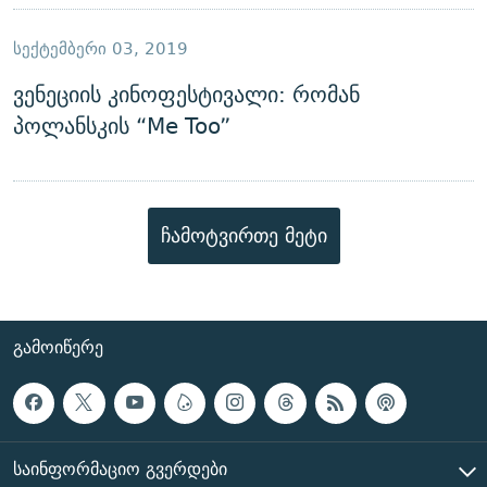
ᲡᲔᲥᲢᲔᲛᲑᲔᲠᲘ 03, 2019
ვენეციის კინოფესტივალი: რომან
პოლანსკის “Me Too”
ჩამოტვირთე მეტი
ᲒᲐᲛᲝᲘᲬᲔᲠᲔ
ᲡᲐᲘᲜᲤᲝᲠᲛᲐᲪᲘᲝ ᲒᲕᲔᲠᲓᲔᲑᲘ