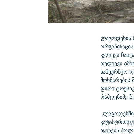
ლაგოდეხის 
ორგანიზაცია
კვლევა ჩაატ
თედეევი ამ
სამეურნეო დ
მოხმარების 
ფირი ტოქსიკუ
რამდენიმე წ
„ლაგოდეხში
კატასტროფულ
იყენებს პოლ