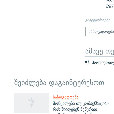
უფლ
კატეგორიები
საზოგადოებ
ამავე თ
პოლიეთილე
შეიძლება დაგაინტერესოთ
ЭХО КАВКАЗА
ᲡᲐᲖᲝᲒᲐᲓᲝᲔᲑᲐ
ᲒᲐᲛᲝᲘᲬᲔᲠᲔ
მოწყალება თუ კომპენსაცია -
რას მიიღებენ მეწყრით