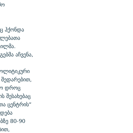
მო
ც ჰქონდა
ფლებათა
ვილმა.
ებმა აჩვენა,
პოლიტიკური
ნ შედარებით,
ერო დროც
ის შესახებაც
თა ცენტრის“
ქდება
ბზე 80-90
ბით,