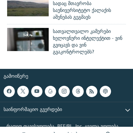
სადაც მთავრობა
საუნივერსიტეტო ქალაქის
აშენებას გეგმავს
სათვალთვალო კამერები
ხელოვნური ინტელექტით - ვინ
გვიცავს და ვინ
გვაკონტროლებს?
ᲒᲐᲛᲝᲘᲬᲔᲠᲔ
ᲡᲐᲘᲜᲤᲝᲠᲛᲐᲪᲘᲝ ᲒᲕᲔᲠᲓᲔᲑᲘ
რადიო თავისუფლება, RFE/RL, Inc. ყველა უფლება
დაცულია