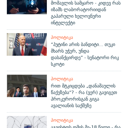
მომავლის სამყარო - კიდევ რას
იზამს ლაბორატორიიდან
გაპარული ხელოვნური
ინტელექტი
ᲞᲝᲚᲘᲢᲘᲙᲐ
“პუტინი არის ბანდიტი... თუკი
მხარს უჭერ, უნდა
დასანქცირდე” - სენატორი რიკ
სკოტი
ᲞᲝᲚᲘᲢᲘᲙᲐ
რით მტკიცდება „დანაშაულის
წაქეზება“? - რა (ვერ) გავიგეთ
პროკურორისგან გიგა
ავალიანის საქმეზე
ᲞᲝᲚᲘᲢᲘᲙᲐ
აგვისტოს ომის მე-18 წელი - რა