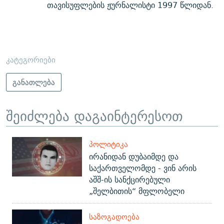
თავისუფლების ჟურნალისტი 1997 წლიდან.
კატეგორიები
განათლება
შეიძლება დაგაინტერესოთ
ᲞᲝᲚᲘᲢᲘᲙᲐ
ირანიდან დუბაიმდე და
საქართველომდე - ვინ არის
აშშ-ის სანქცირებული
„შელბითის“ მფლობელი
ᲡᲐᲖᲝᲒᲐᲓᲝᲔᲑᲐ