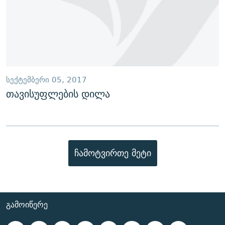
ᲡᲔᲥᲢᲔᲛᲑᲔᲠᲘ 05, 2017
თავისუფლების დილა
ჩამოტვირთე მეტი
ᲒᲐᲛᲝᲘᲬᲔᲠᲔ