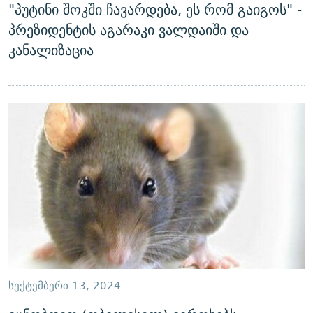
"პუტინი შოკში ჩავარდება, ეს რომ გაიგოს" -
პრეზიდენტის აგარაკი ვალდაიში და
კანალიზაცია
ᲡᲔᲥᲢᲔᲛᲑᲔᲠᲘ 13, 2024