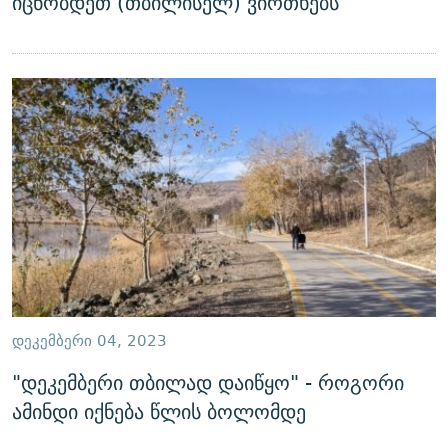
იცნობდეთ (თბილისელ) ვირთხებს
ᲓᲔᲙᲔᲛᲑᲔᲠᲘ 04, 2023
"დეკემბერი თბილად დაიწყო" - როგორი
ამინდი იქნება წლის ბოლომდე