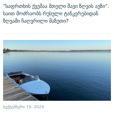
"საფრთხის ქვეშაა მთელი შავი ზღვის აუზი".
საით მოძრაობს რუსული ტანკერებიდან
ზღვაში ჩაღვრილი მაზუთი?
ᲡᲔᲥᲢᲔᲛᲑᲔᲠᲘ 19, 2024