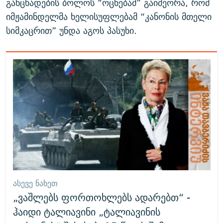
განცხადების ბოლოს “ოცნებამ” გაიმეორა, რომ
იმჟამინდელმა ხელისუფლებამ “კანონის მთელი
სიმკაცრით” უნდა აგოს პასუხი.
ᲐᲡᲔᲕᲔ ᲜᲐᲮᲔᲗ
„ვაშლებს ფორთოხლებს ადარებთ“ -
ჰაიდი ტალიავინი „ტალიავინის