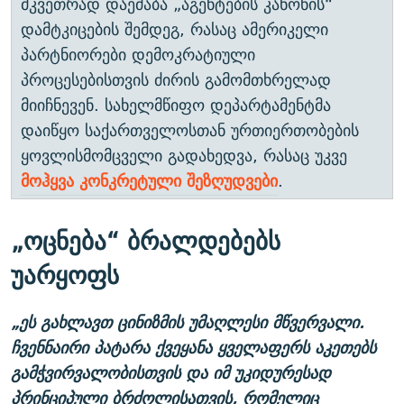
მკვეთრად დაეძაბა „აგენტების კანონის“
დამტკიცების შემდეგ, რასაც ამერიკელი
პარტნიორები დემოკრატიული
პროცესებისთვის ძირის გამომთხრელად
მიიჩნევენ. სახელმწიფო დეპარტამენტმა
დაიწყო საქართველოსთან ურთიერთობების
ყოვლისმომცველი გადახედვა, რასაც უკვე
მოჰყვა კონკრეტული შეზღუდვები
.
„ოცნება“ ბრალდებებს
უარყოფს
„
ეს
გახლავთ
ცინიზმის
უმაღლესი
მწვერვალი
.
ჩვენნაირი
პატარა
ქვეყანა
ყველაფერს
აკეთებს
გამჭვირვალობისთვის
და
იმ
უკიდურესად
პრინციპული
ბრძოლისათვის
,
რომელიც