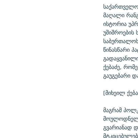
საქართველო
მაღალი რანგ
ისტორია უპ
უშიშროების 
საბურთალოს
წინასწარი პ
გადაყვანილი
ქებაძე, რომ
გაუგებარი დ
[მიხეილ ქება
მაგრამ პოლკ
მოულოდნელმ
გვარიანად 
მტკიცებულებ