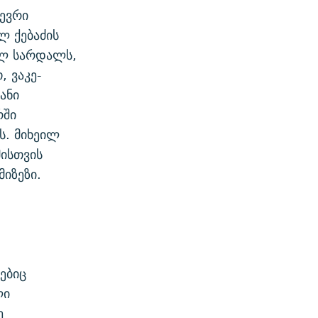
ევრი
ლ ქებაძის
ილ სარდალს,
 ვაკე-
ანი
რში
ს. მიხეილ
მისთვის
იზეზი.
ებიც
ლი
ე