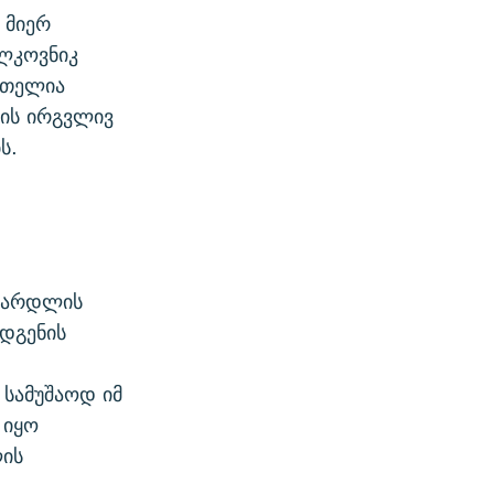
 მიერ
ლკოვნიკ
ქუთელია
მის ირგვლივ
ს.
 სარდლის
ღდგენის
დ
 სამუშაოდ იმ
 იყო
ის