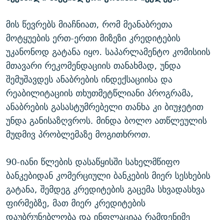
ᲒᲐᲛᲝᲘᲬᲔᲠᲔ
ᲛᲝᲚᲐᲞᲐᲠᲐᲙᲔ ᲢᲔᲥᲡᲢᲔᲑᲘ
ᲩᲔᲛᲘ ᲡᲘᲙᲕᲓᲘᲚᲘᲡ ᲛᲘᲖᲔᲖᲘᲐ COVID-19
მის წევრებს მიაჩნიათ, რომ მეანაბრეთა
ᲨᲘᲜ - ᲣᲪᲮᲝᲔᲗᲨᲘ
11 ᲬᲔᲚᲘ - 11 ᲐᲛᲑᲐᲕᲘ
მოტყუების ერთ-ერთი მიზეზი კრედიტების
ᲚᲘᲢᲔᲠᲐᲢᲣᲠᲣᲚᲘ ᲬᲐᲮᲜᲐᲒᲔᲑᲘ
ᲡᲐᲞᲐᲠᲚᲐᲛᲔᲜᲢᲝ ᲐᲠᲩᲔᲕᲜᲔᲑᲘᲡ ᲘᲡᲢᲝᲠᲘᲐ
უკანონოდ გატანა იყო. საპარლამენტო კომისიის
ᲐᲛᲔᲠᲘᲙᲣᲚᲘ ᲛᲝᲗᲮᲠᲝᲑᲐ
ᲑᲐᲕᲨᲕᲔᲑᲘ ᲞᲠᲝᲡᲢᲘᲢᲣᲪᲘᲐᲨᲘ - ᲐᲛᲝᲣᲗᲥᲛᲔᲚᲘ ᲐᲛᲑᲐᲕᲘ
მთავარი რეკომენდაციის თანახმად, უნდა
რთე/რთ-ის ყველა საიტი
შემუშავდეს ანაბრების ინდექსაციისა და
ᲘᲛᲞᲔᲠᲘᲐ ᲓᲐ ᲠᲐᲓᲘᲝ
5 ᲐᲛᲑᲐᲕᲘ - 20 ᲘᲕᲜᲘᲡᲡ ᲓᲐᲨᲐᲕᲔᲑᲣᲚᲔᲑᲘ
რეაბილიტაციის თხუთმეტწლიანი პროგრამა,
ᲐᲒᲕᲘᲡᲢᲝᲡ ᲝᲛᲘ
ანაბრების გასასტუმრებელი თანხა კი ბიუჯეტით
ПРИВЕТ ᲙᲣᲚᲢᲣᲠᲐ
უნდა განისაზღვროს. მინდა ბოლო ათწლეულის
მუდმივ პრობლემაზე მოგითხროთ.
90-იანი წლების დასაწყისში სახელმწიფო
ბანკებიდან კომერციული ბანკების მიერ სესხების
გატანა, შემდეგ კრედიტების გაცემა სხვადასხვა
ფირმებზე, მათ მიერ კრედიტების
დაუბრუნებლობა და ინფლაციაა რამდენიმე