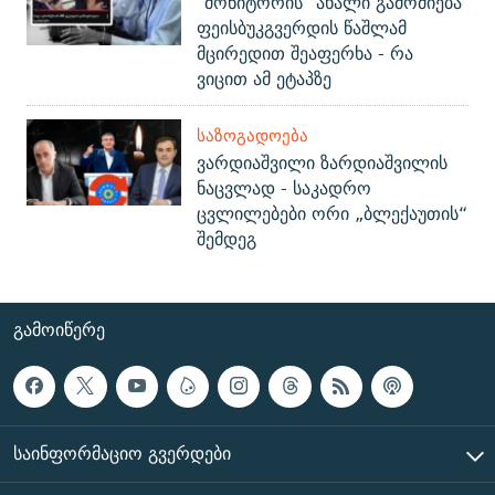
"მონიტორის" ახალი გამოძიება
ფეისბუკგვერდის წაშლამ
მცირედით შეაფერხა - რა
ვიცით ამ ეტაპზე
ᲡᲐᲖᲝᲒᲐᲓᲝᲔᲑᲐ
ვარდიაშვილი ზარდიაშვილის
ნაცვლად - საკადრო
ცვლილებები ორი „ბლექაუთის“
შემდეგ
ᲒᲐᲛᲝᲘᲬᲔᲠᲔ
ᲡᲐᲘᲜᲤᲝᲠᲛᲐᲪᲘᲝ ᲒᲕᲔᲠᲓᲔᲑᲘ