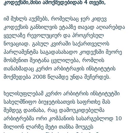
კოდექსში,მისი ამოქმედებიდან 4 თვეში,
ᲒᲐᲛᲝᲘᲬᲔᲠᲔ
ᲛᲝᲚᲐᲞᲐᲠᲐᲙᲔ ᲢᲔᲥᲡᲢᲔᲑᲘ
ᲩᲔᲛᲘ ᲡᲘᲙᲕᲓᲘᲚᲘᲡ ᲛᲘᲖᲔᲖᲘᲐ COVID-19
ᲨᲘᲜ - ᲣᲪᲮᲝᲔᲗᲨᲘ
11 ᲬᲔᲚᲘ - 11 ᲐᲛᲑᲐᲕᲘ
იმ მუხლს აუქმებს, რომელსაც ჯერ კიდევ
კოდექსის განხილვის ეტაპზე თავად აღიარებდა
ᲚᲘᲢᲔᲠᲐᲢᲣᲠᲣᲚᲘ ᲬᲐᲮᲜᲐᲒᲔᲑᲘ
ᲡᲐᲞᲐᲠᲚᲐᲛᲔᲜᲢᲝ ᲐᲠᲩᲔᲕᲜᲔᲑᲘᲡ ᲘᲡᲢᲝᲠᲘᲐ
ყველაზე რევოლუციურ და პროგრესულ
ᲐᲛᲔᲠᲘᲙᲣᲚᲘ ᲛᲝᲗᲮᲠᲝᲑᲐ
ᲑᲐᲕᲨᲕᲔᲑᲘ ᲞᲠᲝᲡᲢᲘᲢᲣᲪᲘᲐᲨᲘ - ᲐᲛᲝᲣᲗᲥᲛᲔᲚᲘ ᲐᲛᲑᲐᲕᲘ
ნოვაციად. გასულ კვირაში საქართველოს
რთე/რთ-ის ყველა საიტი
ᲘᲛᲞᲔᲠᲘᲐ ᲓᲐ ᲠᲐᲓᲘᲝ
5 ᲐᲛᲑᲐᲕᲘ - 20 ᲘᲕᲜᲘᲡᲡ ᲓᲐᲨᲐᲕᲔᲑᲣᲚᲔᲑᲘ
პარლამენტმა საგადასახადო კოდექსში მეორე
მოსმენით შეიტანა ცვლილება, რომლის
ᲐᲒᲕᲘᲡᲢᲝᲡ ᲝᲛᲘ
თანახმადაც კერძო არბიტრაჟის ინსტიტუტის
ПРИВЕТ ᲙᲣᲚᲢᲣᲠᲐ
მოქმედება 2008 წლამდე უნდა შეჩერდეს.
ხელისუფლებამ კერძო არბიტრის ინსტიტუტში
სახელმწიფო ბიუჯეტისათვის საფრთხე მას
შემდეგ დაინახა, რაც დამოუკიდებელმა
არბიტრებმა ორი კომპანიის სასარგებლოდ 10
მილიონ ლარზე მეტი თანხა მოუგეს