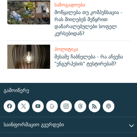
ᲡᲐᲖᲝᲒᲐᲓᲝᲔᲑᲐ
მოწყალება თუ კომპენსაცია -
რას მიიღებენ მეწყრით
დაზარალებულები სოფელ
კურსებიდან?
ᲞᲝᲚᲘᲢᲘᲙᲐ
მესამე ჩაბნელება - რა აჩვენა
"ენგურჰესის" ტესტირებამ?
ᲒᲐᲛᲝᲘᲬᲔᲠᲔ
ᲡᲐᲘᲜᲤᲝᲠᲛᲐᲪᲘᲝ ᲒᲕᲔᲠᲓᲔᲑᲘ