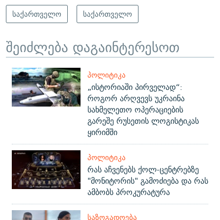
საქართველო
საქართველო
შეიძლება დაგაინტერესოთ
ᲞᲝᲚᲘᲢᲘᲙᲐ
„ისტორიაში პირველად“:
როგორ არღვევს უკრაინა
სახმელეთო ოპერაციების
გარეშე რუსეთის ლოგისტიკას
ყირიმში
ᲞᲝᲚᲘᲢᲘᲙᲐ
რას აჩვენებს ქოლ-ცენტრებზე
"მონიტორის" გამოძიება და რას
ამბობს პროკურატურა
ᲡᲐᲖᲝᲒᲐᲓᲝᲔᲑᲐ