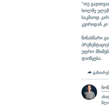
”თუ გავითვ
ხოლმე ელემე
საკმაოდ კარ
კვირიდან კი
წინასწარი გ
პრეზენტაციე
უფრო მნიშვნ
დაიწყება.
გაზიარე
ნო
ახა
წლი