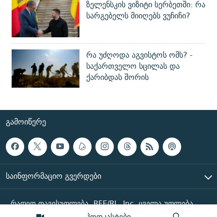
ზელენსკის ვიზიტი სერბეთში: რა
სარგებელს მიიღებს ვუჩიჩი?
რა უძღოდა აგვისტოს ომს? -
საქართველო სცილას და
ქარიბდას შორის
ᲒᲐᲛᲝᲘᲬᲔᲠᲔ
ᲡᲐᲘᲜᲤᲝᲠᲛᲐᲪᲘᲝ ᲒᲕᲔᲠᲓᲔᲑᲘ
რადიო თავისუფლება, RFE/RL, Inc. ყველა უფლება
დაცულია
პოდკასტები