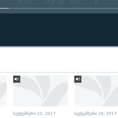
ᲡᲔᲥᲢᲔᲛᲑᲔᲠᲘ 21, 2017
ᲡᲔᲥᲢᲔᲛᲑᲔᲠᲘ 20, 2017