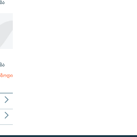
ბა
ბა
იზოდი