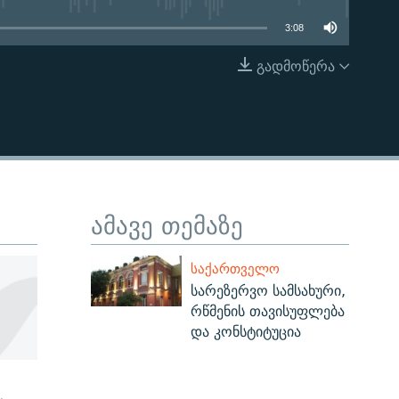
3:08
გადმოწერა
EMBED
ამავე თემაზე
ᲡᲐᲥᲐᲠᲗᲕᲔᲚᲝ
სარეზერვო სამსახური,
რწმენის თავისუფლება
და კონსტიტუცია