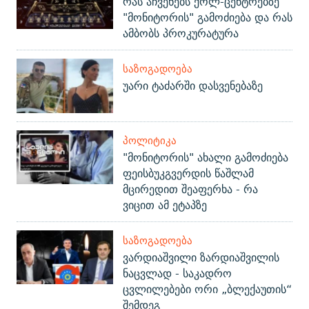
რას აჩვენებს ქოლ-ცენტრებზე
"მონიტორის" გამოძიება და რას
ამბობს პროკურატურა
ᲡᲐᲖᲝᲒᲐᲓᲝᲔᲑᲐ
უარი ტაძარში დასვენებაზე
ᲞᲝᲚᲘᲢᲘᲙᲐ
"მონიტორის" ახალი გამოძიება
ფეისბუკგვერდის წაშლამ
მცირედით შეაფერხა - რა
ვიცით ამ ეტაპზე
ᲡᲐᲖᲝᲒᲐᲓᲝᲔᲑᲐ
ვარდიაშვილი ზარდიაშვილის
ნაცვლად - საკადრო
ცვლილებები ორი „ბლექაუთის“
შემდეგ