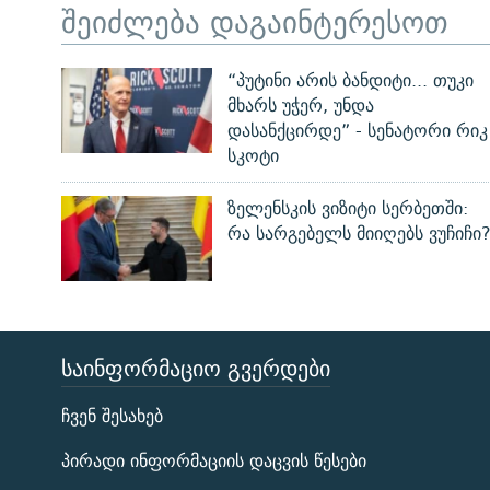
შეიძლება დაგაინტერესოთ
“პუტინი არის ბანდიტი... თუკი
მხარს უჭერ, უნდა
დასანქცირდე” - სენატორი რიკ
სკოტი
ზელენსკის ვიზიტი სერბეთში:
რა სარგებელს მიიღებს ვუჩიჩი
ᲡᲐᲘᲜᲤᲝᲠᲛᲐᲪᲘᲝ ᲒᲕᲔᲠᲓᲔᲑᲘ
ЭХО КАВКАЗА
ჩვენ შესახებ
ᲒᲐᲛᲝᲘᲬᲔᲠᲔ
პირადი ინფორმაციის დაცვის წესები