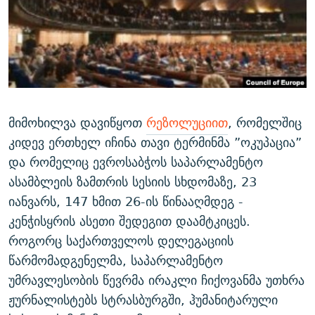
ᲒᲐᲛᲝᲘᲬᲔᲠᲔ
ᲛᲝᲚᲐᲞᲐᲠᲐᲙᲔ ᲢᲔᲥᲡᲢᲔᲑᲘ
ᲩᲔᲛᲘ ᲡᲘᲙᲕᲓᲘᲚᲘᲡ ᲛᲘᲖᲔᲖᲘᲐ COVID-19
ᲨᲘᲜ - ᲣᲪᲮᲝᲔᲗᲨᲘ
11 ᲬᲔᲚᲘ - 11 ᲐᲛᲑᲐᲕᲘ
ᲚᲘᲢᲔᲠᲐᲢᲣᲠᲣᲚᲘ ᲬᲐᲮᲜᲐᲒᲔᲑᲘ
ᲡᲐᲞᲐᲠᲚᲐᲛᲔᲜᲢᲝ ᲐᲠᲩᲔᲕᲜᲔᲑᲘᲡ ᲘᲡᲢᲝᲠᲘᲐ
ᲐᲛᲔᲠᲘᲙᲣᲚᲘ ᲛᲝᲗᲮᲠᲝᲑᲐ
ᲑᲐᲕᲨᲕᲔᲑᲘ ᲞᲠᲝᲡᲢᲘᲢᲣᲪᲘᲐᲨᲘ - ᲐᲛᲝᲣᲗᲥᲛᲔᲚᲘ ᲐᲛᲑᲐᲕᲘ
რთე/რთ-ის ყველა საიტი
ᲘᲛᲞᲔᲠᲘᲐ ᲓᲐ ᲠᲐᲓᲘᲝ
5 ᲐᲛᲑᲐᲕᲘ - 20 ᲘᲕᲜᲘᲡᲡ ᲓᲐᲨᲐᲕᲔᲑᲣᲚᲔᲑᲘ
მიმოხილვა დავიწყოთ
რეზოლუციით
, რომელშიც
ᲐᲒᲕᲘᲡᲢᲝᲡ ᲝᲛᲘ
კიდევ ერთხელ იჩინა თავი ტერმინმა ”ოკუპაცია”
და რომელიც ევროსაბჭოს საპარლამენტო
ПРИВЕТ ᲙᲣᲚᲢᲣᲠᲐ
ასამბლეის ზამთრის სესიის სხდომაზე, 23
იანვარს, 147 ხმით 26-ის წინააღმდეგ -
კენჭისყრის ასეთი შედეგით დაამტკიცეს.
როგორც საქართველოს დელეგაციის
წარმომადგენელმა, საპარლამენტო
უმრავლესობის წევრმა ირაკლი ჩიქოვანმა უთხრა
ჟურნალისტებს სტრასბურგში, ჰუმანიტარული