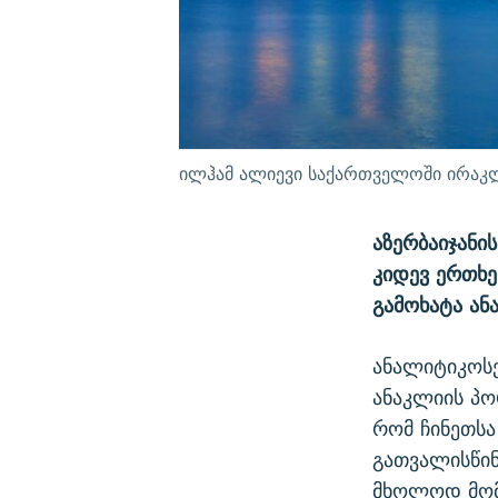
ილჰამ ალიევი საქართველოში ირაკლ
აზერბაიჯანი
კიდევ ერთხე
გამოხატა ა
ანალიტიკოსე
ანაკლიის პო
რომ ჩინეთსა
გათვალისწინ
მხოლოდ მომგ