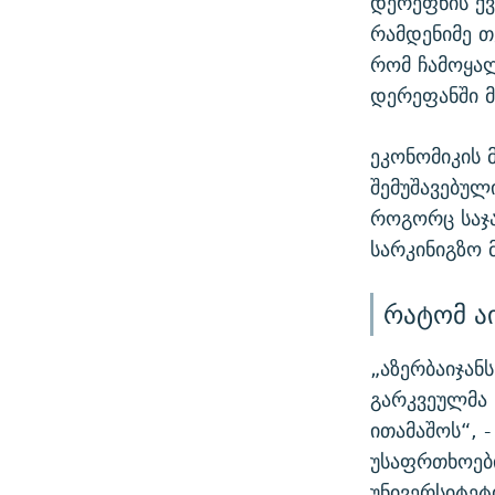
დერეფნის ქვ
რამდენიმე თ
რომ ჩამოყა
დერეფანში მ
ეკონომიკის 
შემუშავებულ
როგორც საჯა
სარკინიგზო 
რატომ ა
„აზერბაიჯან
გარკვეულმა
ითამაშოს“, 
უსაფრთხოები
უნივერსიტე