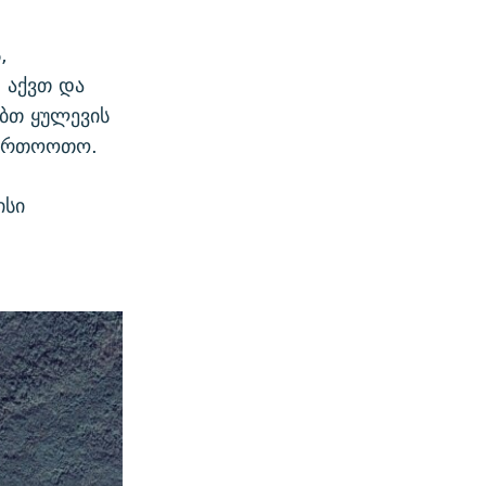
,
 აქვთ და
ობთ ყულევის
ფართოოთო.
ისი