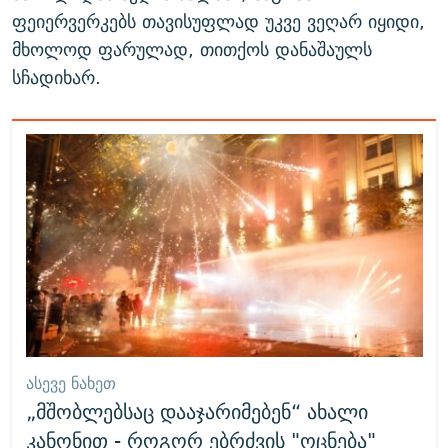
ფეიერვერკებს თავისუფლად უკვე ვეღარ იყიდი,
მხოლოდ ფარულად, თითქოს დანაშაულს
სჩადიხარ.
ᲐᲡᲔᲕᲔ ᲜᲐᲮᲔᲗ
„მშობლებსაც დააჯარიმებენ“ ახალი
კანონით - როგორ ებრძვის "ოცნება"