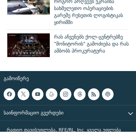
როგორ არღვევს უკრაინა
სახმელეთო ოპერაციების
გარეშე რუსეთის ლოგისტიკას
ყირიმში
რას აჩვენებს ქოლ-ცენტრებზე
"მონიტორის" გამოძიება და რას
ამბობს პროკურატურა
ᲒᲐᲛᲝᲘᲬᲔᲠᲔ
ᲡᲐᲘᲜᲤᲝᲠᲛᲐᲪᲘᲝ ᲒᲕᲔᲠᲓᲔᲑᲘ
რადიო თავისუფლება, RFE/RL, Inc. ყველა უფლება