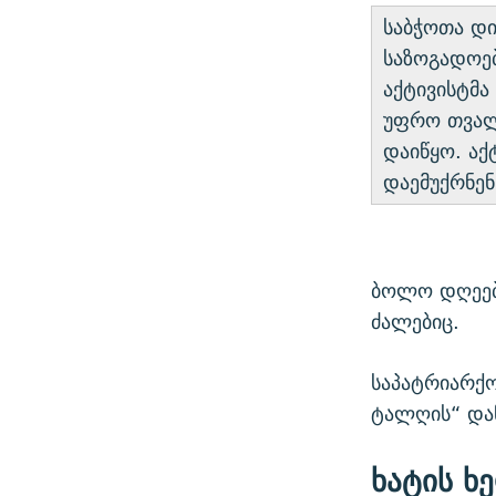
საბჭოთა დი
საზოგადოებ
აქტივისტმა 
უფრო თვალს
დაიწყო. აქ
დაემუქრნენ
ბოლო დღეებ
ძალებიც.
საპატრიარქო
ტალღის“ დაწ
ხატის ხ