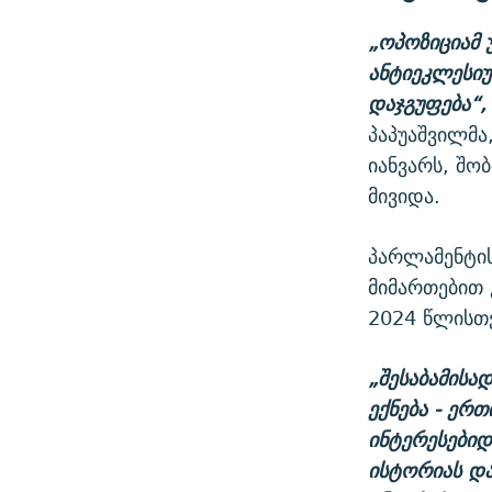
„ოპოზიციამ
ანტიეკლესი
დაჯგუფება
“
,
პაპუაშვილმა
იანვარს, შო
მივიდა.
პარლამენტის
მიმართებით 
2024 წლისთვ
„
შესაბამისა
ექნება
-
ერთ
ინტერესებიდ
ისტორიას
და