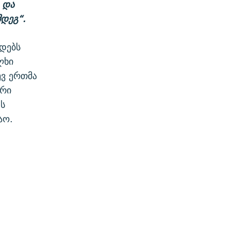
და
მდეგ
“
.
ოდებს
ლხი
ევ ერთმა
ური
ს
აო.