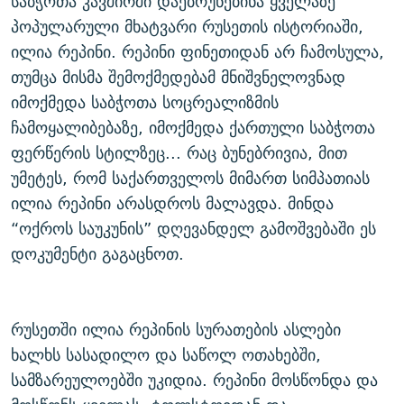
საბჭოთა კავშირში დაებრუნებინა ყველაზე
ᲒᲐᲛᲝᲘᲬᲔᲠᲔ
ᲛᲝᲚᲐᲞᲐᲠᲐᲙᲔ ᲢᲔᲥᲡᲢᲔᲑᲘ
ᲩᲔᲛᲘ ᲡᲘᲙᲕᲓᲘᲚᲘᲡ ᲛᲘᲖᲔᲖᲘᲐ COVID-19
პოპულარული მხატვარი რუსეთის ისტორიაში,
ილია რეპინი. რეპინი ფინეთიდან არ ჩამოსულა,
ᲨᲘᲜ - ᲣᲪᲮᲝᲔᲗᲨᲘ
11 ᲬᲔᲚᲘ - 11 ᲐᲛᲑᲐᲕᲘ
თუმცა მისმა შემოქმედებამ მნიშვნელოვნად
ᲚᲘᲢᲔᲠᲐᲢᲣᲠᲣᲚᲘ ᲬᲐᲮᲜᲐᲒᲔᲑᲘ
ᲡᲐᲞᲐᲠᲚᲐᲛᲔᲜᲢᲝ ᲐᲠᲩᲔᲕᲜᲔᲑᲘᲡ ᲘᲡᲢᲝᲠᲘᲐ
იმოქმედა საბჭოთა სოცრეალიზმის
ᲐᲛᲔᲠᲘᲙᲣᲚᲘ ᲛᲝᲗᲮᲠᲝᲑᲐ
ᲑᲐᲕᲨᲕᲔᲑᲘ ᲞᲠᲝᲡᲢᲘᲢᲣᲪᲘᲐᲨᲘ - ᲐᲛᲝᲣᲗᲥᲛᲔᲚᲘ ᲐᲛᲑᲐᲕᲘ
ჩამოყალიბებაზე, იმოქმედა ქართული საბჭოთა
რთე/რთ-ის ყველა საიტი
ᲘᲛᲞᲔᲠᲘᲐ ᲓᲐ ᲠᲐᲓᲘᲝ
5 ᲐᲛᲑᲐᲕᲘ - 20 ᲘᲕᲜᲘᲡᲡ ᲓᲐᲨᲐᲕᲔᲑᲣᲚᲔᲑᲘ
ფერწერის სტილზეც... რაც ბუნებრივია, მით
უმეტეს, რომ საქართველოს მიმართ სიმპათიას
ᲐᲒᲕᲘᲡᲢᲝᲡ ᲝᲛᲘ
ილია რეპინი არასდროს მალავდა. მინდა
ПРИВЕТ ᲙᲣᲚᲢᲣᲠᲐ
“ოქროს საუკუნის” დღევანდელ გამოშვებაში ეს
დოკუმენტი გაგაცნოთ.
რუსეთში ილია რეპინის სურათების ასლები
ხალხს სასადილო და საწოლ ოთახებში,
სამზარეულოებში უკიდია. რეპინი მოსწონდა და