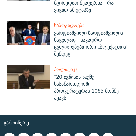
მცირედით შეაფერხა - რა
ვიცით ამ ეტაპზე
ᲡᲐᲖᲝᲒᲐᲓᲝᲔᲑᲐ
ვარდიაშვილი ზარდიაშვილის
ნაცვლად - საკადრო
ცვლილებები ორი „ბლექაუთის“
შემდეგ
ᲞᲝᲚᲘᲢᲘᲙᲐ
"20 ივნისის საქმე"
სასამართლოში -
პროკურატურას 1065 მოწმე
ჰყავს
ᲒᲐᲛᲝᲘᲬᲔᲠᲔ