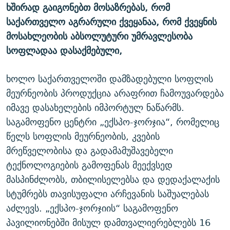
ხშირად გაიგონებთ მოსაზრებას, რომ
ᲒᲐᲛᲝᲘᲬᲔᲠᲔ
ᲛᲝᲚᲐᲞᲐᲠᲐᲙᲔ ᲢᲔᲥᲡᲢᲔᲑᲘ
ᲩᲔᲛᲘ ᲡᲘᲙᲕᲓᲘᲚᲘᲡ ᲛᲘᲖᲔᲖᲘᲐ COVID-19
საქართველო აგრარული ქვეყანაა, რომ ქვეყნის
ᲨᲘᲜ - ᲣᲪᲮᲝᲔᲗᲨᲘ
11 ᲬᲔᲚᲘ - 11 ᲐᲛᲑᲐᲕᲘ
მოსახლეობის აბსოლუტური უმრავლესობა
ᲚᲘᲢᲔᲠᲐᲢᲣᲠᲣᲚᲘ ᲬᲐᲮᲜᲐᲒᲔᲑᲘ
ᲡᲐᲞᲐᲠᲚᲐᲛᲔᲜᲢᲝ ᲐᲠᲩᲔᲕᲜᲔᲑᲘᲡ ᲘᲡᲢᲝᲠᲘᲐ
სოფლადაა დასაქმებული,
ᲐᲛᲔᲠᲘᲙᲣᲚᲘ ᲛᲝᲗᲮᲠᲝᲑᲐ
ᲑᲐᲕᲨᲕᲔᲑᲘ ᲞᲠᲝᲡᲢᲘᲢᲣᲪᲘᲐᲨᲘ - ᲐᲛᲝᲣᲗᲥᲛᲔᲚᲘ ᲐᲛᲑᲐᲕᲘ
ხოლო საქართველოში დამზადებული სოფლის
რთე/რთ-ის ყველა საიტი
ᲘᲛᲞᲔᲠᲘᲐ ᲓᲐ ᲠᲐᲓᲘᲝ
5 ᲐᲛᲑᲐᲕᲘ - 20 ᲘᲕᲜᲘᲡᲡ ᲓᲐᲨᲐᲕᲔᲑᲣᲚᲔᲑᲘ
მეურნეობის პროდუქცია არაფრით ჩამოუვარდება
ᲐᲒᲕᲘᲡᲢᲝᲡ ᲝᲛᲘ
იმავე დასახელების იმპორტულ ნაწარმს.
საგამოფენო ცენტრი „ექსპო-ჯორჯია“, რომელიც
ПРИВЕТ ᲙᲣᲚᲢᲣᲠᲐ
წელს სოფლის მეურნეობის, კვების
მრეწველობისა და გადამამუშავებელი
ტექნოლოგიების გამოფენას მეექვსედ
მასპინძლობს, თბილისელებსა და დედაქალაქის
სტუმრებს თავისუფალი არჩევანის საშუალებას
აძლევს. „ექსპო-ჯორჯიის“ საგამოფენო
პავილიონებში მისულ დამთვალიერებლებს 16