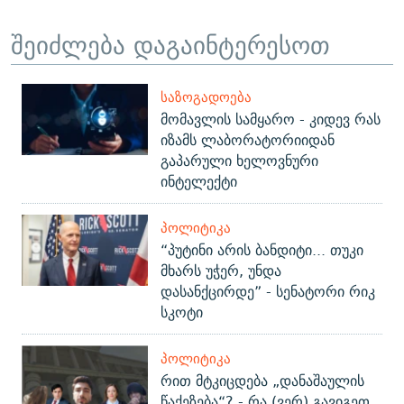
შეიძლება დაგაინტერესოთ
ᲡᲐᲖᲝᲒᲐᲓᲝᲔᲑᲐ
მომავლის სამყარო - კიდევ რას
იზამს ლაბორატორიიდან
გაპარული ხელოვნური
ინტელექტი
ᲞᲝᲚᲘᲢᲘᲙᲐ
“პუტინი არის ბანდიტი... თუკი
მხარს უჭერ, უნდა
დასანქცირდე” - სენატორი რიკ
სკოტი
ᲞᲝᲚᲘᲢᲘᲙᲐ
რით მტკიცდება „დანაშაულის
წაქეზება“? - რა (ვერ) გავიგეთ