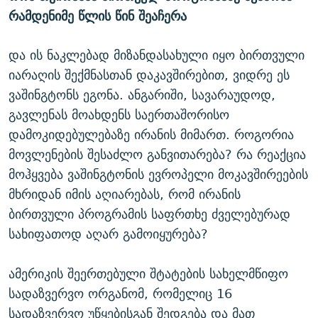
ᲒᲐᲛᲝᲘᲬᲔᲠᲔ
რამდენიმე წლის წინ შეაჩერა
ᲛᲝᲚᲐᲞᲐᲠᲐᲙᲔ ᲢᲔᲥᲡᲢᲔᲑᲘ
ᲩᲔᲛᲘ ᲡᲘᲙᲕᲓᲘᲚᲘᲡ ᲛᲘᲖᲔᲖᲘᲐ COVID-19
ᲨᲘᲜ - ᲣᲪᲮᲝᲔᲗᲨᲘ
11 ᲬᲔᲚᲘ - 11 ᲐᲛᲑᲐᲕᲘ
და ის ნაკლებად მიზანდასახული იყო ბირთვული
ᲚᲘᲢᲔᲠᲐᲢᲣᲠᲣᲚᲘ ᲬᲐᲮᲜᲐᲒᲔᲑᲘ
ᲡᲐᲞᲐᲠᲚᲐᲛᲔᲜᲢᲝ ᲐᲠᲩᲔᲕᲜᲔᲑᲘᲡ ᲘᲡᲢᲝᲠᲘᲐ
იარაღის შექმნასთან დაკავშირებით, ვიდრე ეს
ᲐᲛᲔᲠᲘᲙᲣᲚᲘ ᲛᲝᲗᲮᲠᲝᲑᲐ
ᲑᲐᲕᲨᲕᲔᲑᲘ ᲞᲠᲝᲡᲢᲘᲢᲣᲪᲘᲐᲨᲘ - ᲐᲛᲝᲣᲗᲥᲛᲔᲚᲘ ᲐᲛᲑᲐᲕᲘ
ვაშინგტონს ეგონა. ანგარიში, სავარაუდოდ,
რთე/რთ-ის ყველა საიტი
გავლენას მოახდენს საერთაშორისო
ᲘᲛᲞᲔᲠᲘᲐ ᲓᲐ ᲠᲐᲓᲘᲝ
5 ᲐᲛᲑᲐᲕᲘ - 20 ᲘᲕᲜᲘᲡᲡ ᲓᲐᲨᲐᲕᲔᲑᲣᲚᲔᲑᲘ
დამოკიდებულებაზე ირანის მიმართ. როგორია
ᲐᲒᲕᲘᲡᲢᲝᲡ ᲝᲛᲘ
მოვლენების შესაძლო განვითარება? რა რეაქცია
ПРИВЕТ ᲙᲣᲚᲢᲣᲠᲐ
მოჰყვება ვაშინგტონის ევროპელი მოკავშირეების
მხრიდან იმის აღიარებას, რომ ირანის
ბირთვული პროგრამის საფრთხე ძველებურად
სახიფათოდ აღარ გამოიყურება?
ამერიკის შეერთებული შტატების სახელმწიფო
სადაზვერვო ორგანომ, რომელიც 16
სადაზვერვო უწყებისგან შედგება და მათ