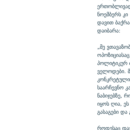
ერთობლივად
ნოემბერს კი
დავით ბაქრ
დაიბარა:
„მე ვთავაზო
ოპოზიციასაც
პოლიტიკურ ძ
ველოდები. 
კონკრეტული 
საარჩევნო კ
ნაბიჯებზე, 
იყოს ღია, ე
გასაგები და
როდესაც დავ