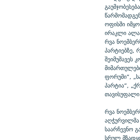
გაუმჯობესებ
წარმომადგე
ოფისში იმყო
ირაკლი ალა
რვა ნოემბერ
პარტიებზე, 
შეიმუშავეს 
მიმართულები
ფორუმი“, „ს
პარტია“, „ქ
თავისუფალი 
რვა ნოემბერ
აღჭურვილმა 
საარჩევნო გ
სრულ მზადყო