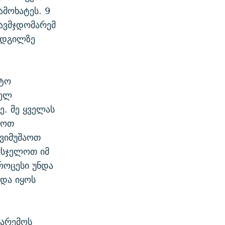
მოხატეს. 9
ავმჯდომარემ
ადგილზე
ნტო
ველ
ე. მე ყველას
ყოთ
ევიმუშაოთ
მსჯელოთ იმ
როცესი უნდა
ნდა იყოს
გარემოს