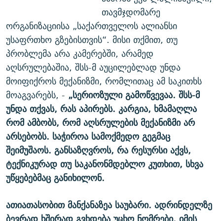
თავმჯდომარე
ორგანიზაციისა „საქართველოს ალიანსი
უსაფრთხო გზებისთვის“. მისი თქმით, თუ
პრობლემა არა კამერებში, არამედ
აღსრულებაშია, შსს-მ აუცილებლად უნდა
მოიფიქროს მექანიზმი, რომლითაც ამ საკითხს
მოაგვარებს, -
„
სერიოზული
გამოწვევაა
.
შსს
-
მ
უნდა
თქვას
,
რას
აპირებს
.
კარგია
,
ხმამაღლა
რომ
ამბობს
,
რომ
აღსრულების
მექანიზმი
არ
არსებობს
.
საჭიროა
სამოქმედო
გეგმაც
შეიმუშაოს
.
განსაზღვროს
,
რა
რესურსი
აქვს
,
ტექნიკურად
თუ
საკანონმდებლო
კუთხით
,
სხვა
უწყებებმაც
განიხილონ
.
ათი
ათასობით
მანქანაზეა
საუბარი
.
ადრინდელზე
ბევრად
ხშირად
გვხდება
უცხო
ნომრები
.
იმის