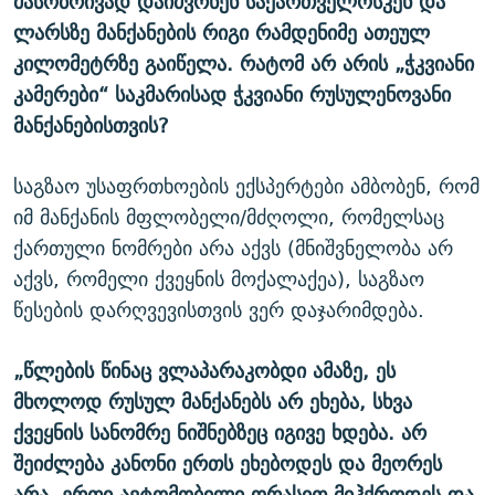
მასობრივად
დაიძვრნენ
საქართველოსკენ
და
ლარსზე
მანქანების
რიგი
რამდენიმე
ათეულ
კილომეტრზე
გაიწელა
.
რატომ
არ
არის
„
ჭკვიანი
კამერები
“
საკმ
ა
რისად
ჭკვიანი
რუსულენოვანი
მანქ
ა
ნებისთვის
?
საგზაო უსაფრთხოების ექსპერტები ამბობენ, რომ
იმ მანქანის მფლობელი/მძღოლი, რომელსაც
ქართული ნომრები არა აქვს (მნიშვნელობა არ
აქვს, რომელი ქვეყნის მოქალაქეა), საგზაო
წესების დარღვევისთვის ვერ დაჯარიმდება.
„
წლების
წინაც
ვლაპარაკობდი
ამაზე
,
ეს
მხოლოდ
რუსულ
მანქანებს
არ
ეხება
,
სხვა
ქვეყნის
სანომრე
ნიშნებზეც
იგივე
ხდება
.
არ
შეიძლება
კანონი
ერთს
ეხებოდეს
და
მეორეს
არა
,
ერთი
ავტომობილი
ორასით
მიჰქროდეს
და