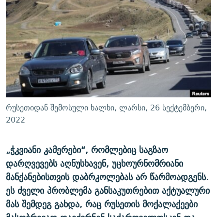
ᲒᲐᲛᲝᲘᲬᲔᲠᲔ
ᲛᲝᲚᲐᲞᲐᲠᲐᲙᲔ ᲢᲔᲥᲡᲢᲔᲑᲘ
ᲩᲔᲛᲘ ᲡᲘᲙᲕᲓᲘᲚᲘᲡ ᲛᲘᲖᲔᲖᲘᲐ COVID-19
ᲨᲘᲜ - ᲣᲪᲮᲝᲔᲗᲨᲘ
11 ᲬᲔᲚᲘ - 11 ᲐᲛᲑᲐᲕᲘ
ᲚᲘᲢᲔᲠᲐᲢᲣᲠᲣᲚᲘ ᲬᲐᲮᲜᲐᲒᲔᲑᲘ
ᲡᲐᲞᲐᲠᲚᲐᲛᲔᲜᲢᲝ ᲐᲠᲩᲔᲕᲜᲔᲑᲘᲡ ᲘᲡᲢᲝᲠᲘᲐ
ᲐᲛᲔᲠᲘᲙᲣᲚᲘ ᲛᲝᲗᲮᲠᲝᲑᲐ
ᲑᲐᲕᲨᲕᲔᲑᲘ ᲞᲠᲝᲡᲢᲘᲢᲣᲪᲘᲐᲨᲘ - ᲐᲛᲝᲣᲗᲥᲛᲔᲚᲘ ᲐᲛᲑᲐᲕᲘ
რთე/რთ-ის ყველა საიტი
ᲘᲛᲞᲔᲠᲘᲐ ᲓᲐ ᲠᲐᲓᲘᲝ
5 ᲐᲛᲑᲐᲕᲘ - 20 ᲘᲕᲜᲘᲡᲡ ᲓᲐᲨᲐᲕᲔᲑᲣᲚᲔᲑᲘ
ᲐᲒᲕᲘᲡᲢᲝᲡ ᲝᲛᲘ
რუსეთიდან შემოსული ხალხი, ლარსი, 26 სექტემბერი,
ПРИВЕТ ᲙᲣᲚᲢᲣᲠᲐ
2022
„
ჭკვიანი
კამერები
“,
რომლებიც
საგზაო
დარღვევებს
აღნუსხავენ
,
უცხოურნომრიანი
მანქანებისთვის
დაბრკოლებას
არ
წარმოადგენს
.
ეს
ძველი
პრობლემა
განსაკუთრებით
აქტუალური
მას
შემდეგ
გახდა
,
რაც
რუსეთის
მოქალაქეები