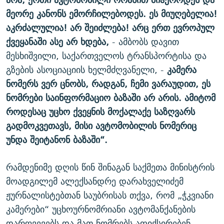
მეორე
კანონს
ემორჩილებოდეს
.
ეს
მიუღებელია
!
აკრძალულია
!
არ
შეიძლება
!
არც
ერთ
ევროპულ
ქვეყანაში
ასე
არ
ხდება
,
- ამბობს დავით
მესხიშვილი, საქართველოს ტრანსპორტისა და
გზების ასოციაციის ხელმძღვანელი, -
კამერა
ნომერს
ვერ
ცნობს
,
რადგან
,
ჩემი
ვარაუდით
,
ეს
ნომრები
საინფორმაციო
ბაზაში
არ
არის
.
ამიტომ
როდესაც
უცხო
ქვეყნის
მოქალაქე
საზღვარს
გადმოკვეთავს
,
მისი
ავტომობილის
ნომერიც
უნდა
შეიტანონ
ბაზაში
“.
რამდენიმე დღის წინ შინაგან საქმეთა მინისტრის
მოადგილემ ალექსანდრე დარახველიძემ
ჟურნალისტებთან საუბრისას თქვა, რომ „ჭკვიანი
კამერები“ უცხოურნომრიანი ავტომანქანების
დარღვევებს და მათ ნომრებს აფიქსირებენ,