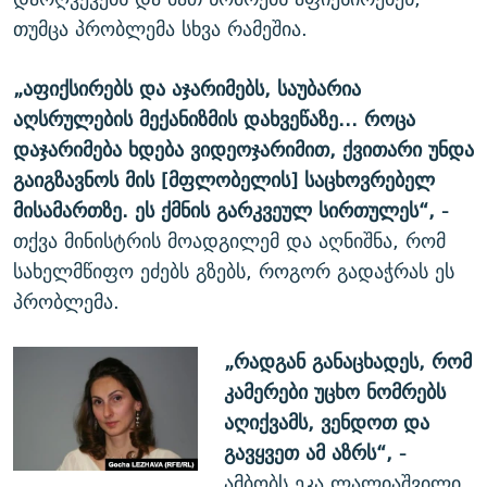
თუმცა პრობლემა სხვა რამეშია.
„
აფიქსირებს
და
აჯარიმებს
,
საუბარია
აღსრულების
მექანიზმის
დახვეწაზე
...
როცა
დაჯარიმება
ხდება
ვიდეოჯარიმით
,
ქვითარი
უნდა
გაიგზავნოს
მის
[
მფლობელის
]
საცხოვრებელ
მისამართზე
.
ეს
ქმნის
გარკვეულ
სირთულეს
“,
-
თქვა მინისტრის მოადგილემ და აღნიშნა, რომ
სახელმწიფო ეძებს გზებს, როგორ გადაჭრას ეს
პრობლემა.
„რადგან
განაცხადეს
,
რომ
კამერები
უცხო
ნომრებს
აღიქვამს
,
ვენდოთ
და
გავყვეთ
ამ
აზრს
“, -
ამბობს ეკა ლალიაშვილი,