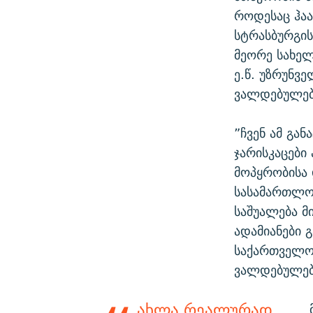
როდესაც ჰა
სტრასბურგი
მეორე სახე
ე.წ. უზრუნვ
ვალდებულებე
”ჩვენ ამ გა
ჯარისკაცები
მოპყრობისა
სასამართლო
საშუალება მ
ადამიანები 
საქართველო
ვალდებულება
ახლა რეალურად