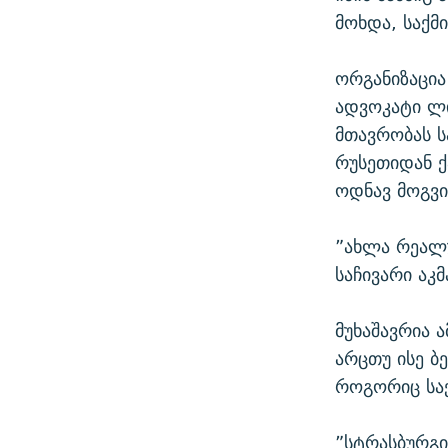
მოხდა, საქმ
ორგანიზაცია
ადვოკატი ლი
მთავრობას ს
რუსეთიდან ქ
ოდნავ მოგვი
”ახლა რეალუ
საჩივარი აკ
მუხაშავრია 
არცთუ ისე ბ
როგორიც სა
”სტრასბურგი