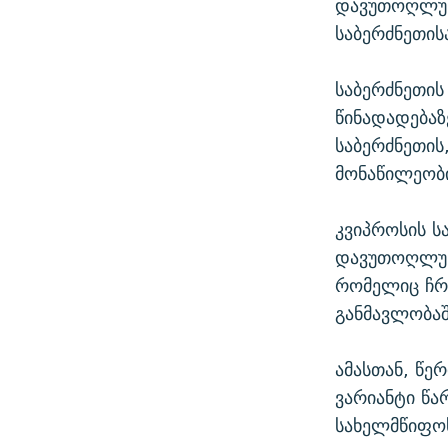
დავუთოღლუს 
საბერძნეთის
საბერძნეთის
წინადადებაზ
საბერძნეთი
მონაწილეობ
კვიპროსის ს
დავუთოღლუს 
რომელიც ჩრ
განმავლობა
ამასთან, წ
ვარიანტი წა
სახელმწიფო