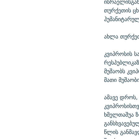
ისრაელისგან
თურქეთის ცხ
ჰუმანიტარუ
ახლა თურქეთ
კვიპროსის ს
რესპუბლიკაზ
მუშაობს კვი
მათი მუშაობ
ამავე დროს
კვიპროსისთვ
ხმელთაშუა ზ
განსხვავებუ
წლის განმავ