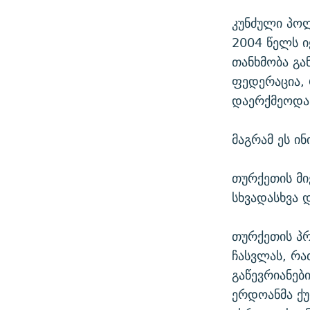
კუნძული პოლ
2004 წელს ი
თანხმობა გა
ფედერაცია,
დაერქმეოდა 
მაგრამ ეს ი
თურქეთის მი
სხვადასხვა 
თურქეთის პრ
ჩასვლას, რა
გაწევრიანებ
ერდოანმა ქუ